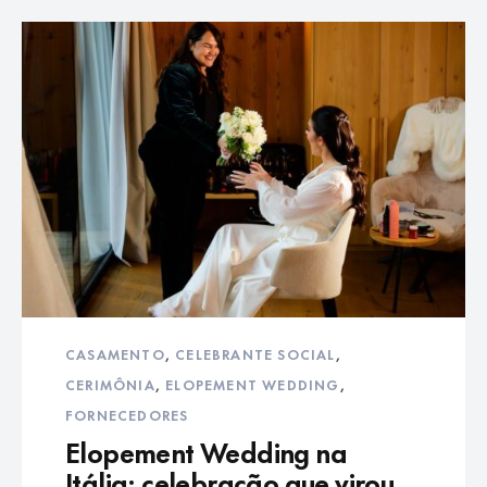
CASAMENTO
,
CELEBRANTE SOCIAL
,
CERIMÔNIA
,
ELOPEMENT WEDDING
,
FORNECEDORES
Elopement Wedding na
Itália: celebração que virou